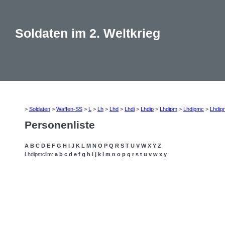
Soldaten im 2. Weltkrieg
>
Soldaten
>
Waffen-SS
>
L
>
Lh
>
Lhd
>
Lhdi
>
Lhdip
>
Lhdipm
>
Lhdipmc
>
Lhdip
Personenliste
A
B
C
D
E
F
G
H
I
J
K
L
M
N
O
P
Q
R
S
T
U
V
W
X
Y
Z
Lhdipmcllm:
a
b
c
d
e
f
g
h
i
j
k
l
m
n
o
p
q
r
s
t
u
v
w
x
y