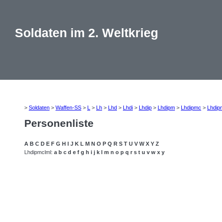
Soldaten im 2. Weltkrieg
>
Soldaten
>
Waffen-SS
>
L
>
Lh
>
Lhd
>
Lhdi
>
Lhdip
>
Lhdipm
>
Lhdipmc
>
Lhdip
Personenliste
A
B
C
D
E
F
G
H
I
J
K
L
M
N
O
P
Q
R
S
T
U
V
W
X
Y
Z
Lhdipmclml:
a
b
c
d
e
f
g
h
i
j
k
l
m
n
o
p
q
r
s
t
u
v
w
x
y