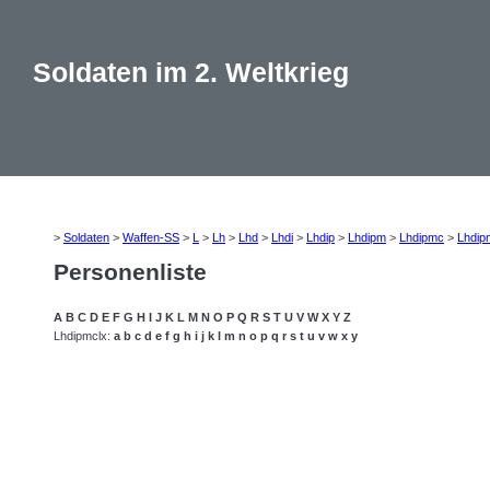
Soldaten im 2. Weltkrieg
>
Soldaten
>
Waffen-SS
>
L
>
Lh
>
Lhd
>
Lhdi
>
Lhdip
>
Lhdipm
>
Lhdipmc
>
Lhdip
Personenliste
A
B
C
D
E
F
G
H
I
J
K
L
M
N
O
P
Q
R
S
T
U
V
W
X
Y
Z
Lhdipmclx:
a
b
c
d
e
f
g
h
i
j
k
l
m
n
o
p
q
r
s
t
u
v
w
x
y