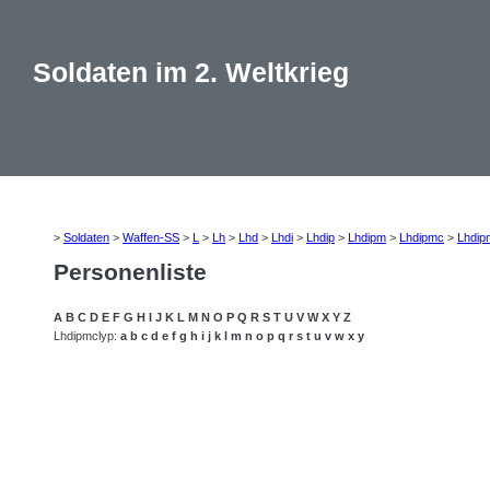
Soldaten im 2. Weltkrieg
>
Soldaten
>
Waffen-SS
>
L
>
Lh
>
Lhd
>
Lhdi
>
Lhdip
>
Lhdipm
>
Lhdipmc
>
Lhdip
Personenliste
A
B
C
D
E
F
G
H
I
J
K
L
M
N
O
P
Q
R
S
T
U
V
W
X
Y
Z
Lhdipmclyp:
a
b
c
d
e
f
g
h
i
j
k
l
m
n
o
p
q
r
s
t
u
v
w
x
y