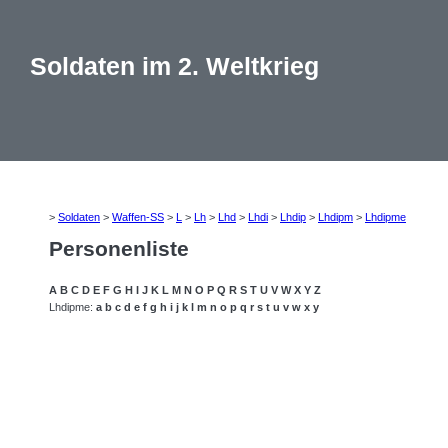
Soldaten im 2. Weltkrieg
>
Soldaten
>
Waffen-SS
>
L
>
Lh
>
Lhd
>
Lhdi
>
Lhdip
>
Lhdipm
>
Lhdipme
Personenliste
A
B
C
D
E
F
G
H
I
J
K
L
M
N
O
P
Q
R
S
T
U
V
W
X
Y
Z
Lhdipme:
a
b
c
d
e
f
g
h
i
j
k
l
m
n
o
p
q
r
s
t
u
v
w
x
y