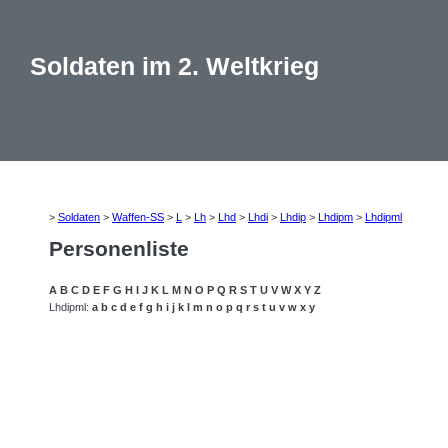
Soldaten im 2. Weltkrieg
>
Soldaten
>
Waffen-SS
>
L
>
Lh
>
Lhd
>
Lhdi
>
Lhdip
>
Lhdipm
>
Lhdipml
Personenliste
A
B
C
D
E
F
G
H
I
J
K
L
M
N
O
P
Q
R
S
T
U
V
W
X
Y
Z
Lhdipml:
a
b
c
d
e
f
g
h
i
j
k
l
m
n
o
p
q
r
s
t
u
v
w
x
y