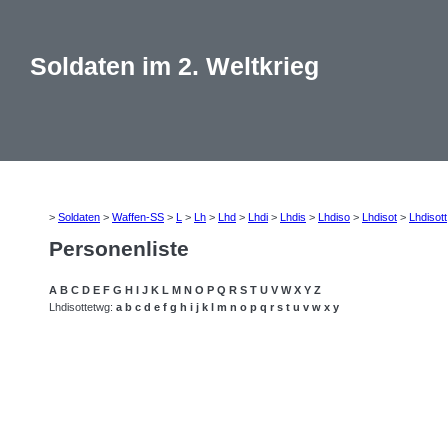
Soldaten im 2. Weltkrieg
>
Soldaten
>
Waffen-SS
>
L
>
Lh
>
Lhd
>
Lhdi
>
Lhdis
>
Lhdiso
>
Lhdisot
>
Lhdisott
Personenliste
A
B
C
D
E
F
G
H
I
J
K
L
M
N
O
P
Q
R
S
T
U
V
W
X
Y
Z
Lhdisottetwg:
a
b
c
d
e
f
g
h
i
j
k
l
m
n
o
p
q
r
s
t
u
v
w
x
y