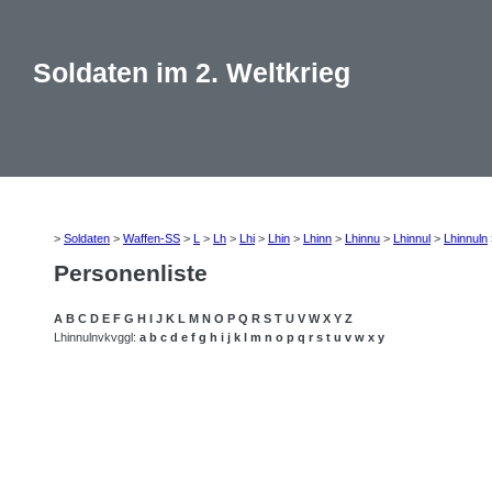
Soldaten im 2. Weltkrieg
>
Soldaten
>
Waffen-SS
>
L
>
Lh
>
Lhi
>
Lhin
>
Lhinn
>
Lhinnu
>
Lhinnul
>
Lhinnuln
Personenliste
A
B
C
D
E
F
G
H
I
J
K
L
M
N
O
P
Q
R
S
T
U
V
W
X
Y
Z
Lhinnulnvkvggl:
a
b
c
d
e
f
g
h
i
j
k
l
m
n
o
p
q
r
s
t
u
v
w
x
y