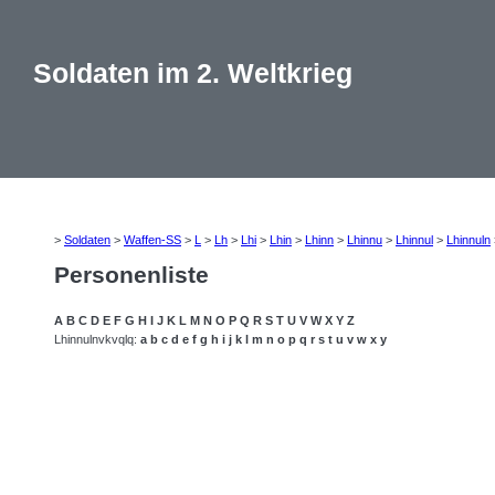
Soldaten im 2. Weltkrieg
>
Soldaten
>
Waffen-SS
>
L
>
Lh
>
Lhi
>
Lhin
>
Lhinn
>
Lhinnu
>
Lhinnul
>
Lhinnuln
Personenliste
A
B
C
D
E
F
G
H
I
J
K
L
M
N
O
P
Q
R
S
T
U
V
W
X
Y
Z
Lhinnulnvkvqlq:
a
b
c
d
e
f
g
h
i
j
k
l
m
n
o
p
q
r
s
t
u
v
w
x
y