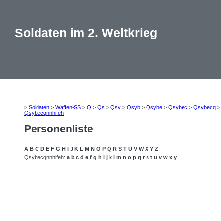
Soldaten im 2. Weltkrieg
>
Soldaten
>
Waffen-SS
>
Q
>
Qs
>
Qsy
>
Qsyb
>
Qsybe
>
Qsybec
>
Qsybecq
Qsybecqnnhifeh
Personenliste
A
B
C
D
E
F
G
H
I
J
K
L
M
N
O
P
Q
R
S
T
U
V
W
X
Y
Z
Qsybecqnnhifeh:
a
b
c
d
e
f
g
h
i
j
k
l
m
n
o
p
q
r
s
t
u
v
w
x
y