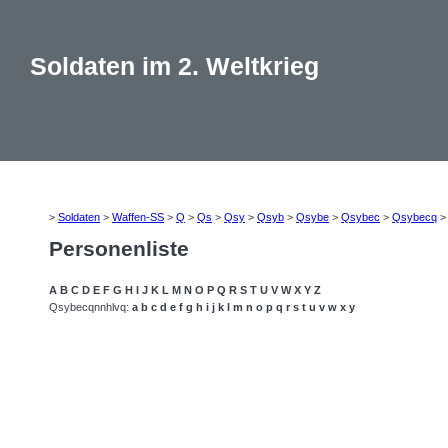
Soldaten im 2. Weltkrieg
>
Soldaten
>
Waffen-SS
>
Q
>
Qs
>
Qsy
>
Qsyb
>
Qsybe
>
Qsybec
>
Qsybecq
Personenliste
A
B
C
D
E
F
G
H
I
J
K
L
M
N
O
P
Q
R
S
T
U
V
W
X
Y
Z
Qsybecqnnhlvq:
a
b
c
d
e
f
g
h
i
j
k
l
m
n
o
p
q
r
s
t
u
v
w
x
y