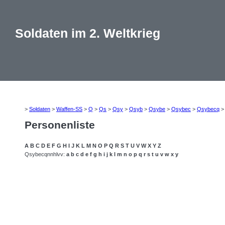
Soldaten im 2. Weltkrieg
>
Soldaten
>
Waffen-SS
>
Q
>
Qs
>
Qsy
>
Qsyb
>
Qsybe
>
Qsybec
>
Qsybecq
Personenliste
A
B
C
D
E
F
G
H
I
J
K
L
M
N
O
P
Q
R
S
T
U
V
W
X
Y
Z
Qsybecqnnhlvv:
a
b
c
d
e
f
g
h
i
j
k
l
m
n
o
p
q
r
s
t
u
v
w
x
y