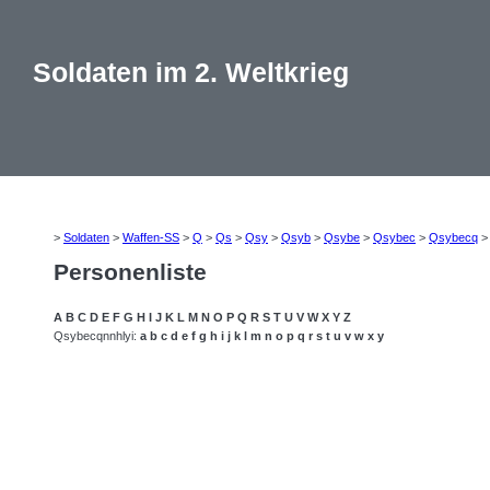
Soldaten im 2. Weltkrieg
>
Soldaten
>
Waffen-SS
>
Q
>
Qs
>
Qsy
>
Qsyb
>
Qsybe
>
Qsybec
>
Qsybecq
Personenliste
A
B
C
D
E
F
G
H
I
J
K
L
M
N
O
P
Q
R
S
T
U
V
W
X
Y
Z
Qsybecqnnhlyi:
a
b
c
d
e
f
g
h
i
j
k
l
m
n
o
p
q
r
s
t
u
v
w
x
y