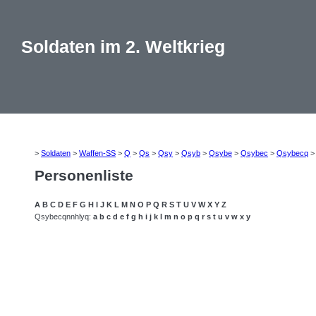
Soldaten im 2. Weltkrieg
>
Soldaten
>
Waffen-SS
>
Q
>
Qs
>
Qsy
>
Qsyb
>
Qsybe
>
Qsybec
>
Qsybecq
Personenliste
A
B
C
D
E
F
G
H
I
J
K
L
M
N
O
P
Q
R
S
T
U
V
W
X
Y
Z
Qsybecqnnhlyq:
a
b
c
d
e
f
g
h
i
j
k
l
m
n
o
p
q
r
s
t
u
v
w
x
y