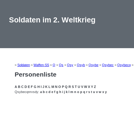
Soldaten im 2. Weltkrieg
>
Soldaten
>
Waffen-SS
>
Q
>
Qs
>
Qsy
>
Qsyb
>
Qsybe
>
Qsybec
>
Qsybecq
Personenliste
A
B
C
D
E
F
G
H
I
J
K
L
M
N
O
P
Q
R
S
T
U
V
W
X
Y
Z
Qsybecqnrvsdy:
a
b
c
d
e
f
g
h
i
j
k
l
m
n
o
p
q
r
s
t
u
v
w
x
y