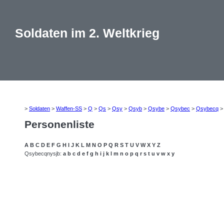
Soldaten im 2. Weltkrieg
>
Soldaten
>
Waffen-SS
>
Q
>
Qs
>
Qsy
>
Qsyb
>
Qsybe
>
Qsybec
>
Qsybecq
Personenliste
A
B
C
D
E
F
G
H
I
J
K
L
M
N
O
P
Q
R
S
T
U
V
W
X
Y
Z
Qsybecqnysjb:
a
b
c
d
e
f
g
h
i
j
k
l
m
n
o
p
q
r
s
t
u
v
w
x
y