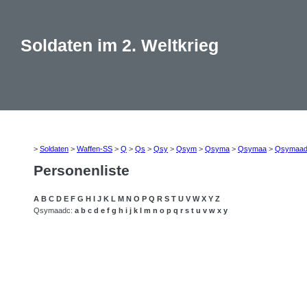
Soldaten im 2. Weltkrieg
>
Soldaten
>
Waffen-SS
>
Q
>
Qs
>
Qsy
>
Qsym
>
Qsyma
>
Qsymaa
>
Qsymaa
Personenliste
A
B
C
D
E
F
G
H
I
J
K
L
M
N
O
P
Q
R
S
T
U
V
W
X
Y
Z
Qsymaadc:
a
b
c
d
e
f
g
h
i
j
k
l
m
n
o
p
q
r
s
t
u
v
w
x
y