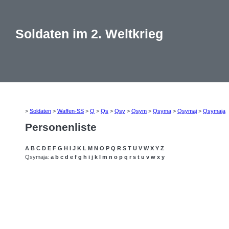
Soldaten im 2. Weltkrieg
>
Soldaten
>
Waffen-SS
>
Q
>
Qs
>
Qsy
>
Qsym
>
Qsyma
>
Qsymaj
>
Qsymaja
Personenliste
A
B
C
D
E
F
G
H
I
J
K
L
M
N
O
P
Q
R
S
T
U
V
W
X
Y
Z
Qsymaja:
a
b
c
d
e
f
g
h
i
j
k
l
m
n
o
p
q
r
s
t
u
v
w
x
y