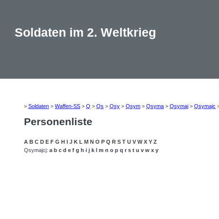
Soldaten im 2. Weltkrieg
>
Soldaten
>
Waffen-SS
>
Q
>
Qs
>
Qsy
>
Qsym
>
Qsyma
>
Qsymaj
>
Qsymajc
Personenliste
A
B
C
D
E
F
G
H
I
J
K
L
M
N
O
P
Q
R
S
T
U
V
W
X
Y
Z
Qsymajcj:
a
b
c
d
e
f
g
h
i
j
k
l
m
n
o
p
q
r
s
t
u
v
w
x
y