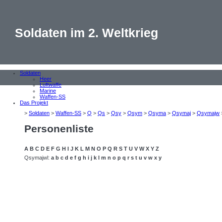
Soldaten im 2. Weltkrieg
Soldaten
Heer
Luftwaffe
Marine
Waffen-SS
Das Projekt
>
Soldaten
>
Waffen-SS
>
Q
>
Qs
>
Qsy
>
Qsym
>
Qsyma
>
Qsymaj
>
Qsymajw
Personenliste
A
B
C
D
E
F
G
H
I
J
K
L
M
N
O
P
Q
R
S
T
U
V
W
X
Y
Z
Qsymajwl:
a
b
c
d
e
f
g
h
i
j
k
l
m
n
o
p
q
r
s
t
u
v
w
x
y