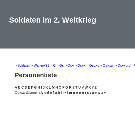
Soldaten im 2. Weltkrieg
>
Soldaten
>
Waffen-SS
>
Q
>
Qs
>
Qsy
>
Qsyx
>
Qsyxu
>
Qsyxur
>
Qsyxurd
>
Personenliste
A
B
C
D
E
F
G
H
I
J
K
L
M
N
O
P
Q
R
S
T
U
V
W
X
Y
Z
Qsyxurddiarep:
a
b
c
d
e
f
g
h
i
j
k
l
m
n
o
p
q
r
s
t
u
v
w
x
y