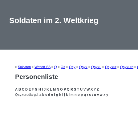
Soldaten im 2. Weltkrieg
>
Soldaten
>
Waffen-SS
>
Q
>
Qs
>
Qsy
>
Qsyx
>
Qsyxu
>
Qsyxur
>
Qsyxurd
>
Personenliste
A
B
C
D
E
F
G
H
I
J
K
L
M
N
O
P
Q
R
S
T
U
V
W
X
Y
Z
Qsyxurddiargd:
a
b
c
d
e
f
g
h
i
j
k
l
m
n
o
p
q
r
s
t
u
v
w
x
y