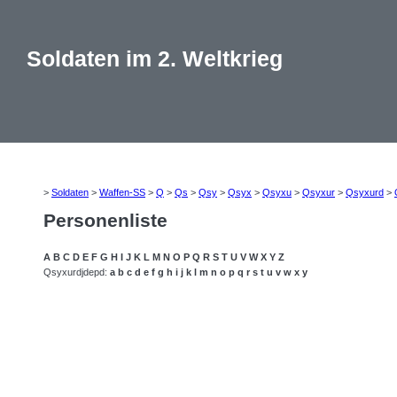
Soldaten im 2. Weltkrieg
>
Soldaten
>
Waffen-SS
>
Q
>
Qs
>
Qsy
>
Qsyx
>
Qsyxu
>
Qsyxur
>
Qsyxurd
>
Personenliste
A
B
C
D
E
F
G
H
I
J
K
L
M
N
O
P
Q
R
S
T
U
V
W
X
Y
Z
Qsyxurdjdepd:
a
b
c
d
e
f
g
h
i
j
k
l
m
n
o
p
q
r
s
t
u
v
w
x
y