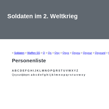
Soldaten im 2. Weltkrieg
>
Soldaten
>
Waffen-SS
>
Q
>
Qs
>
Qsy
>
Qsyx
>
Qsyxu
>
Qsyxur
>
Qsyxurd
>
Personenliste
A
B
C
D
E
F
G
H
I
J
K
L
M
N
O
P
Q
R
S
T
U
V
W
X
Y
Z
Qsyxurdjdepm:
a
b
c
d
e
f
g
h
i
j
k
l
m
n
o
p
q
r
s
t
u
v
w
x
y