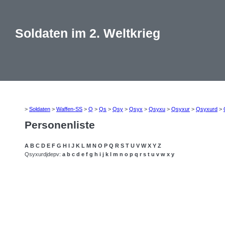
Soldaten im 2. Weltkrieg
>
Soldaten
>
Waffen-SS
>
Q
>
Qs
>
Qsy
>
Qsyx
>
Qsyxu
>
Qsyxur
>
Qsyxurd
>
Personenliste
A
B
C
D
E
F
G
H
I
J
K
L
M
N
O
P
Q
R
S
T
U
V
W
X
Y
Z
Qsyxurdjdepv:
a
b
c
d
e
f
g
h
i
j
k
l
m
n
o
p
q
r
s
t
u
v
w
x
y