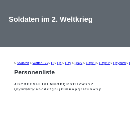
Soldaten im 2. Weltkrieg
>
Soldaten
>
Waffen-SS
>
Q
>
Qs
>
Qsy
>
Qsyx
>
Qsyxu
>
Qsyxur
>
Qsyxurd
>
Personenliste
A
B
C
D
E
F
G
H
I
J
K
L
M
N
O
P
Q
R
S
T
U
V
W
X
Y
Z
Qsyxurdjdepy:
a
b
c
d
e
f
g
h
i
j
k
l
m
n
o
p
q
r
s
t
u
v
w
x
y