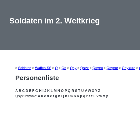
Soldaten im 2. Weltkrieg
>
Soldaten
>
Waffen-SS
>
Q
>
Qs
>
Qsy
>
Qsyx
>
Qsyxu
>
Qsyxur
>
Qsyxurd
>
Personenliste
A
B
C
D
E
F
G
H
I
J
K
L
M
N
O
P
Q
R
S
T
U
V
W
X
Y
Z
Qsyxurdjwbic:
a
b
c
d
e
f
g
h
i
j
k
l
m
n
o
p
q
r
s
t
u
v
w
x
y