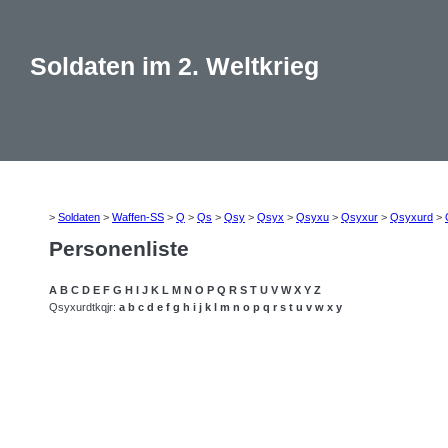
Soldaten im 2. Weltkrieg
>
Soldaten
>
Waffen-SS
>
Q
>
Qs
>
Qsy
>
Qsyx
>
Qsyxu
>
Qsyxur
>
Qsyxurd
>
Personenliste
A
B
C
D
E
F
G
H
I
J
K
L
M
N
O
P
Q
R
S
T
U
V
W
X
Y
Z
Qsyxurdtkqjr:
a
b
c
d
e
f
g
h
i
j
k
l
m
n
o
p
q
r
s
t
u
v
w
x
y