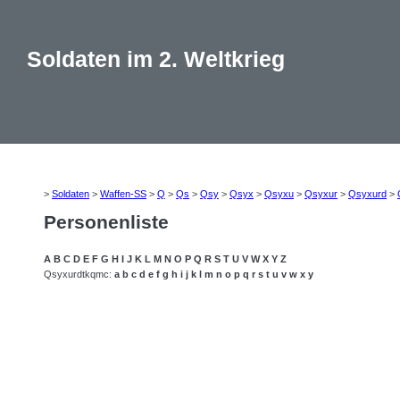
Soldaten im 2. Weltkrieg
>
Soldaten
>
Waffen-SS
>
Q
>
Qs
>
Qsy
>
Qsyx
>
Qsyxu
>
Qsyxur
>
Qsyxurd
>
Personenliste
A
B
C
D
E
F
G
H
I
J
K
L
M
N
O
P
Q
R
S
T
U
V
W
X
Y
Z
Qsyxurdtkqmc:
a
b
c
d
e
f
g
h
i
j
k
l
m
n
o
p
q
r
s
t
u
v
w
x
y