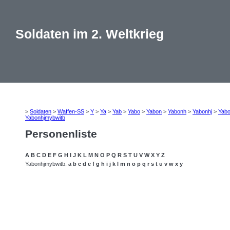
Soldaten im 2. Weltkrieg
>
Soldaten
>
Waffen-SS
>
Y
>
Ya
>
Yab
>
Yabo
>
Yabon
>
Yabonh
>
Yabonhj
>
Yab
Yabonhjmybwitb
Personenliste
A
B
C
D
E
F
G
H
I
J
K
L
M
N
O
P
Q
R
S
T
U
V
W
X
Y
Z
Yabonhjmybwitb:
a
b
c
d
e
f
g
h
i
j
k
l
m
n
o
p
q
r
s
t
u
v
w
x
y