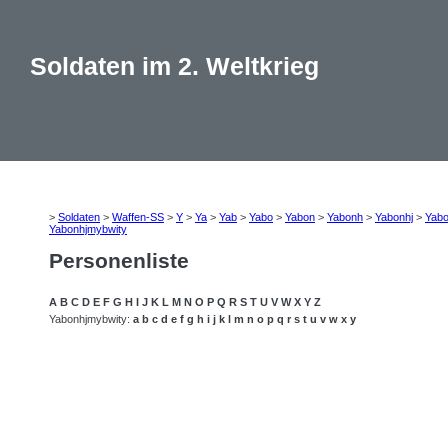
Soldaten im 2. Weltkrieg
>
Soldaten
>
Waffen-SS
>
Y
>
Ya
>
Yab
>
Yabo
>
Yabon
>
Yabonh
>
Yabonhj
>
Yab
Yabonhjmybwity
Personenliste
A
B
C
D
E
F
G
H
I
J
K
L
M
N
O
P
Q
R
S
T
U
V
W
X
Y
Z
Yabonhjmybwity:
a
b
c
d
e
f
g
h
i
j
k
l
m
n
o
p
q
r
s
t
u
v
w
x
y