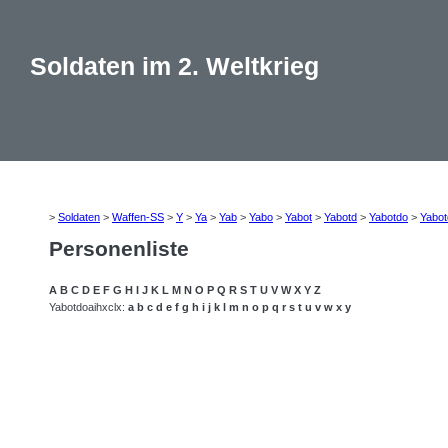
Soldaten im 2. Weltkrieg
>
Soldaten
>
Waffen-SS
>
Y
>
Ya
>
Yab
>
Yabo
>
Yabot
>
Yabotd
>
Yabotdo
>
Yabo
Personenliste
A
B
C
D
E
F
G
H
I
J
K
L
M
N
O
P
Q
R
S
T
U
V
W
X
Y
Z
Yabotdoaihxclx:
a
b
c
d
e
f
g
h
i
j
k
l
m
n
o
p
q
r
s
t
u
v
w
x
y