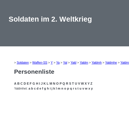
Soldaten im 2. Weltkrieg
>
Soldaten
>
Waffen-SS
>
Y
>
Ya
>
Yal
>
Yald
>
Yaldm
>
Yaldmh
>
Yaldmhe
>
Yaldm
Personenliste
A
B
C
D
E
F
G
H
I
J
K
L
M
N
O
P
Q
R
S
T
U
V
W
X
Y
Z
Yaldmhet:
a
b
c
d
e
f
g
h
i
j
k
l
m
n
o
p
q
r
s
t
u
v
w
x
y