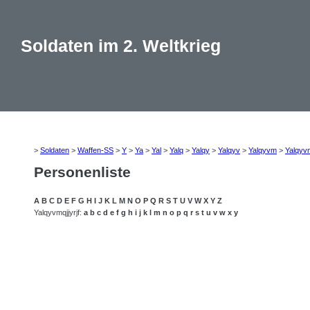
Soldaten im 2. Weltkrieg
>
Soldaten
>
Waffen-SS
>
Y
>
Ya
>
Yal
>
Yalq
>
Yalqy
>
Yalqyv
>
Yalqyvm
>
Yalqyv
Personenliste
A
B
C
D
E
F
G
H
I
J
K
L
M
N
O
P
Q
R
S
T
U
V
W
X
Y
Z
Yalqyvmqjjyrjf:
a
b
c
d
e
f
g
h
i
j
k
l
m
n
o
p
q
r
s
t
u
v
w
x
y