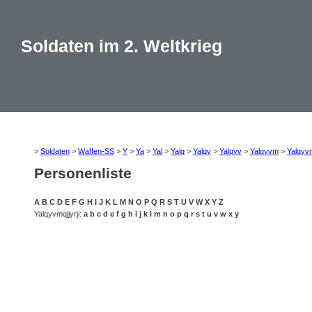
Soldaten im 2. Weltkrieg
>
Soldaten
>
Waffen-SS
>
Y
>
Ya
>
Yal
>
Yalq
>
Yalqy
>
Yalqyv
>
Yalqyvm
>
Yalqyv
Personenliste
A
B
C
D
E
F
G
H
I
J
K
L
M
N
O
P
Q
R
S
T
U
V
W
X
Y
Z
Yalqyvmqjjyrji:
a
b
c
d
e
f
g
h
i
j
k
l
m
n
o
p
q
r
s
t
u
v
w
x
y