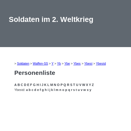
Soldaten im 2. Weltkrieg
>
Soldaten
>
Waffen-SS
>
Y
>
Yb
>
Ybe
>
Ybes
>
Ybest
>
Ybestd
Personenliste
A
B
C
D
E
F
G
H
I
J
K
L
M
N
O
P
Q
R
S
T
U
V
W
X
Y
Z
Ybestd:
a
b
c
d
e
f
g
h
i
j
k
l
m
n
o
p
q
r
s
t
u
v
w
x
y