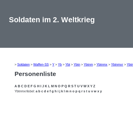
Soldaten im 2. Weltkrieg
>
Soldaten
>
Waffen-SS
>
Y
>
Yb
>
Ybt
>
Ybtn
>
Ybtnm
>
Ybtnmx
>
Ybtnmxr
>
Ybt
Personenliste
A
B
C
D
E
F
G
H
I
J
K
L
M
N
O
P
Q
R
S
T
U
V
W
X
Y
Z
Ybtnmxrlisbel:
a
b
c
d
e
f
g
h
i
j
k
l
m
n
o
p
q
r
s
t
u
v
w
x
y