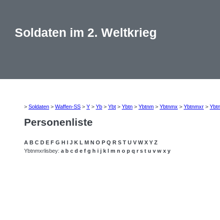
Soldaten im 2. Weltkrieg
>
Soldaten
>
Waffen-SS
>
Y
>
Yb
>
Ybt
>
Ybtn
>
Ybtnm
>
Ybtnmx
>
Ybtnmxr
>
Ybt
Personenliste
A
B
C
D
E
F
G
H
I
J
K
L
M
N
O
P
Q
R
S
T
U
V
W
X
Y
Z
Ybtnmxrlisbey:
a
b
c
d
e
f
g
h
i
j
k
l
m
n
o
p
q
r
s
t
u
v
w
x
y