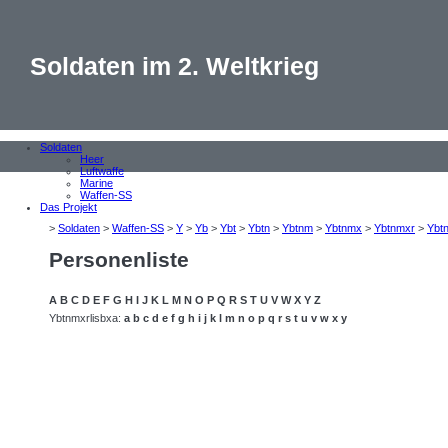
Soldaten im 2. Weltkrieg
Soldaten
Heer
Luftwaffe
Marine
Waffen-SS
Das Projekt
>
Soldaten
>
Waffen-SS
>
Y
>
Yb
>
Ybt
>
Ybtn
>
Ybtnm
>
Ybtnmx
>
Ybtnmxr
>
Ybt
Personenliste
A
B
C
D
E
F
G
H
I
J
K
L
M
N
O
P
Q
R
S
T
U
V
W
X
Y
Z
Ybtnmxrlisbxa:
a
b
c
d
e
f
g
h
i
j
k
l
m
n
o
p
q
r
s
t
u
v
w
x
y