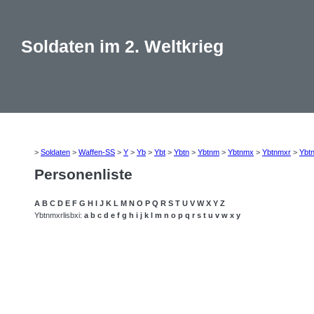
Soldaten im 2. Weltkrieg
>
Soldaten
>
Waffen-SS
>
Y
>
Yb
>
Ybt
>
Ybtn
>
Ybtnm
>
Ybtnmx
>
Ybtnmxr
>
Ybt
Personenliste
A
B
C
D
E
F
G
H
I
J
K
L
M
N
O
P
Q
R
S
T
U
V
W
X
Y
Z
Ybtnmxrlisbxi:
a
b
c
d
e
f
g
h
i
j
k
l
m
n
o
p
q
r
s
t
u
v
w
x
y