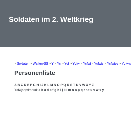
Soldaten im 2. Weltkrieg
>
Soldaten
>
Waffen-SS
>
Y
>
Yc
>
Ycf
>
Ycfw
>
Ycfwj
>
Ycfwjs
>
Ycfwjsq
>
Ycfwj
Personenliste
A
B
C
D
E
F
G
H
I
J
K
L
M
N
O
P
Q
R
S
T
U
V
W
X
Y
Z
Ycfwjsqmirsesd:
a
b
c
d
e
f
g
h
i
j
k
l
m
n
o
p
q
r
s
t
u
v
w
x
y