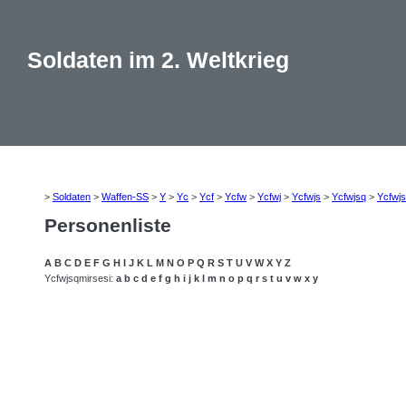
Soldaten im 2. Weltkrieg
>
Soldaten
>
Waffen-SS
>
Y
>
Yc
>
Ycf
>
Ycfw
>
Ycfwj
>
Ycfwjs
>
Ycfwjsq
>
Ycfwj
Personenliste
A
B
C
D
E
F
G
H
I
J
K
L
M
N
O
P
Q
R
S
T
U
V
W
X
Y
Z
Ycfwjsqmirsesi:
a
b
c
d
e
f
g
h
i
j
k
l
m
n
o
p
q
r
s
t
u
v
w
x
y