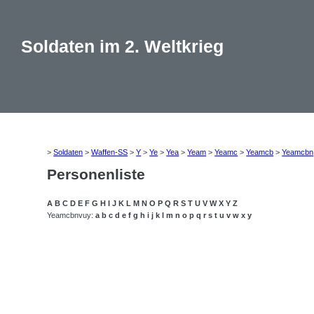
Soldaten im 2. Weltkrieg
>
Soldaten
>
Waffen-SS
>
Y
>
Ye
>
Yea
>
Yeam
>
Yeamc
>
Yeamcb
>
Yeamcbn
Personenliste
A
B
C
D
E
F
G
H
I
J
K
L
M
N
O
P
Q
R
S
T
U
V
W
X
Y
Z
Yeamcbnvuy:
a
b
c
d
e
f
g
h
i
j
k
l
m
n
o
p
q
r
s
t
u
v
w
x
y