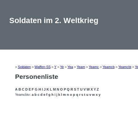
Soldaten im 2. Weltkrieg
>
Soldaten
>
Waffen-SS
>
Y
>
Ye
>
Yea
>
Yeam
>
Yeamc
>
Yeamcb
>
Yeamcbt
>
Y
Personenliste
A
B
C
D
E
F
G
H
I
J
K
L
M
N
O
P
Q
R
S
T
U
V
W
X
Y
Z
Yeamcbtv:
a
b
c
d
e
f
g
h
i
j
k
l
m
n
o
p
q
r
s
t
u
v
w
x
y