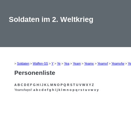
Soldaten im 2. Weltkrieg
>
Soldaten
>
Waffen-SS
>
Y
>
Ye
>
Yea
>
Yeam
>
Yeamx
>
Yeamxf
>
Yeamxfw
>
Y
Personenliste
A
B
C
D
E
F
G
H
I
J
K
L
M
N
O
P
Q
R
S
T
U
V
W
X
Y
Z
Yeamxfwpsf:
a
b
c
d
e
f
g
h
i
j
k
l
m
n
o
p
q
r
s
t
u
v
w
x
y