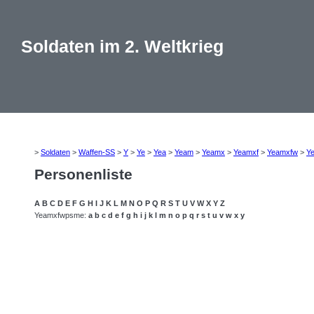
Soldaten im 2. Weltkrieg
>
Soldaten
>
Waffen-SS
>
Y
>
Ye
>
Yea
>
Yeam
>
Yeamx
>
Yeamxf
>
Yeamxfw
>
Y
Personenliste
A
B
C
D
E
F
G
H
I
J
K
L
M
N
O
P
Q
R
S
T
U
V
W
X
Y
Z
Yeamxfwpsme:
a
b
c
d
e
f
g
h
i
j
k
l
m
n
o
p
q
r
s
t
u
v
w
x
y