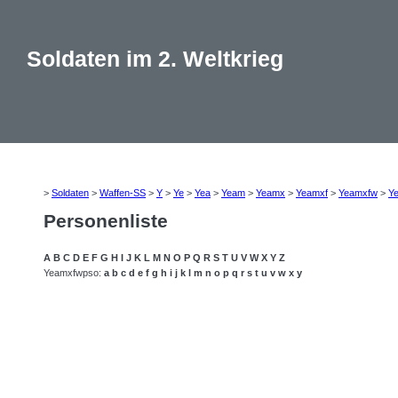
Soldaten im 2. Weltkrieg
>
Soldaten
>
Waffen-SS
>
Y
>
Ye
>
Yea
>
Yeam
>
Yeamx
>
Yeamxf
>
Yeamxfw
>
Y
Personenliste
A
B
C
D
E
F
G
H
I
J
K
L
M
N
O
P
Q
R
S
T
U
V
W
X
Y
Z
Yeamxfwpso:
a
b
c
d
e
f
g
h
i
j
k
l
m
n
o
p
q
r
s
t
u
v
w
x
y