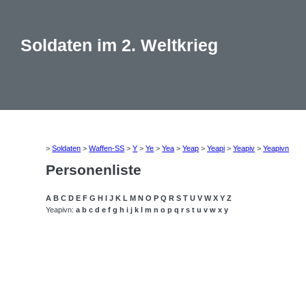
Soldaten im 2. Weltkrieg
>
Soldaten
>
Waffen-SS
>
Y
>
Ye
>
Yea
>
Yeap
>
Yeapi
>
Yeapiv
>
Yeapivn
Personenliste
A
B
C
D
E
F
G
H
I
J
K
L
M
N
O
P
Q
R
S
T
U
V
W
X
Y
Z
Yeapivn:
a
b
c
d
e
f
g
h
i
j
k
l
m
n
o
p
q
r
s
t
u
v
w
x
y