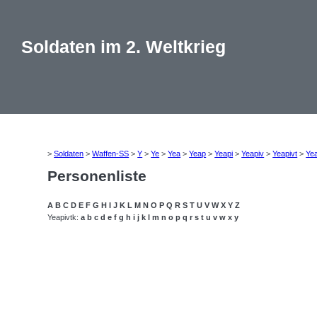
Soldaten im 2. Weltkrieg
>
Soldaten
>
Waffen-SS
>
Y
>
Ye
>
Yea
>
Yeap
>
Yeapi
>
Yeapiv
>
Yeapivt
>
Yea
Personenliste
A
B
C
D
E
F
G
H
I
J
K
L
M
N
O
P
Q
R
S
T
U
V
W
X
Y
Z
Yeapivtk:
a
b
c
d
e
f
g
h
i
j
k
l
m
n
o
p
q
r
s
t
u
v
w
x
y