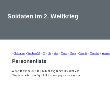
Soldaten im 2. Weltkrieg
>
Soldaten
>
Waffen-SS
>
Y
>
Ye
>
Yea
>
Yeap
>
Yeapi
>
Yeapiv
>
Yeapivt
>
Yeapiv
Personenliste
A
B
C
D
E
F
G
H
I
J
K
L
M
N
O
P
Q
R
S
T
U
V
W
X
Y
Z
Yeapivtkc:
a
b
c
d
e
f
g
h
i
j
k
l
m
n
o
p
q
r
s
t
u
v
w
x
y